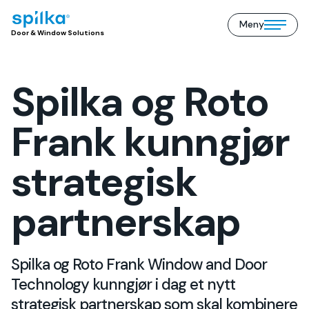
Meny
Door
Open/close
Door & Window Solutions
&
mobile
Window
menu
Solutions
(NO)
Spilka og Roto
Frank kunngjør
strategisk
partnerskap
Spilka og Roto Frank Window and Door
Technology kunngjør i dag et nytt
strategisk partnerskap som skal kombinere