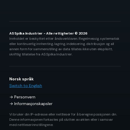
AS Spilka Industrier - Alle rettigheter © 2026
Innholdet er beskyttet etter åndsverkloven. Regelmessig, systematisk
eller kontinuerlig innhenting, lagring, indeksering, distribusjon og all
annen form for sammenstilling av data tillates ikke uten eksplisitt,
skriftlig tillatelse fra AS Spilka Industrier.
Norsk språk
Switch to English
Personvern
Informasjonskapsler
Vi bruker din IP-adresse eller nettleser for å beregne posisjonen din.
Denne informasjonen forkastes på slutten av økten eller i samsvar
med nettleserinnstillingene.