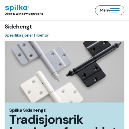
Meny
Door
Open/close
Door & Window Solutions
&
mobile
Window
Sidehengt
menu
Solutions
(NO)
Spesifikasjoner
Tilbehør
Spilka Sidehengt
Tradisjonsrik