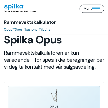
Meny
Door
Open/close
Door & Window Solutions
&
mobile
Window
Rammevektskalkulator
menu
Solutions
(NO)
Opus™
Spesifikasjoner
Tilbehør
Spilka Opus
Rammevektskalkulatoren er kun
veiledende - for spesifikke beregninger ber
vi deg ta kontakt med vår salgsavdeling.
OPUS