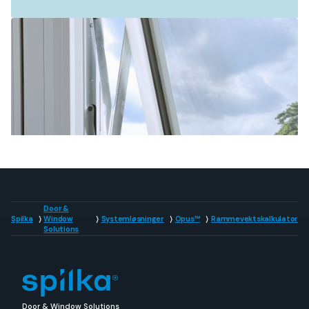
Door &
Spilka
Window
Systemløsninger
Opus™
Rammevektskalkulator
Solutions
Door & Window Solutions