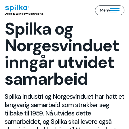
Meny
Door
Open/close
Door & Window Solutions
&
mobile
Spilka og
Window
menu
Solutions
(NO)
Norgesvinduet
inngår utvidet
samarbeid
Spilka Industri og Norgesvinduet har hatt et
langvarig samarbeid som strekker seg
tilbake til 1959. Nå utvides dette
samarbeidet, og Spilka skal levere også