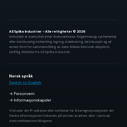
AS Spilka Industrier - Alle rettigheter © 2026
Innholdet er beskyttet etter åndsverkloven. Regelmessig, systematisk
eller kontinuerlig innhenting, lagring, indeksering, distribusjon og all
annen form for sammenstilling av data tillates ikke uten eksplisitt,
skriftlig tillatelse fra AS Spilka Industrier.
Norsk språk
Switch to English
Personvern
Informasjonskapsler
Vi bruker din IP-adresse eller nettleser for å beregne posisjonen din.
Denne informasjonen forkastes på slutten av økten eller i samsvar
med nettleserinnstillingene.