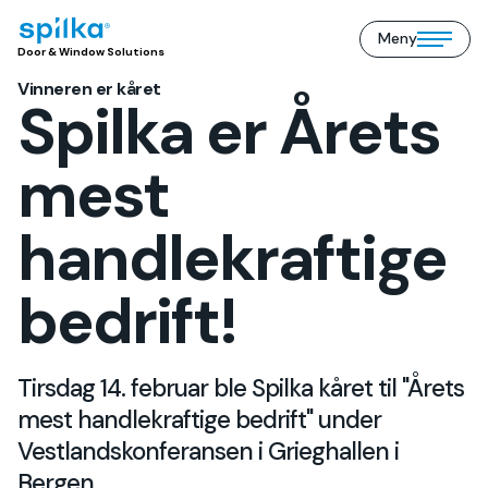
Meny
Door
Open/close
Door & Window Solutions
&
mobile
Window
Vinneren er kåret
menu
Solutions
Spilka er Årets
(NO)
mest
handlekraftige
bedrift!
Tirsdag 14. februar ble Spilka kåret til "Årets
mest handlekraftige bedrift" under
Vestlandskonferansen i Grieghallen i
Bergen.