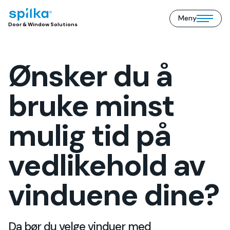
Meny
Door
Open/close
Door & Window Solutions
&
mobile
Window
menu
Solutions
(NO)
Ønsker du å
bruke minst
mulig tid på
vedlikehold av
vinduene dine?
Da bør du velge vinduer med