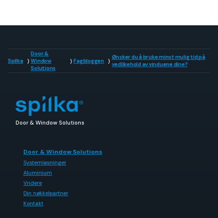
Door &
Ønsker du å bruke minst mulig tid på
Spilka
Window
Fagbloggen
vedlikehold av vinduene dine?
Solutions
Door & Window Solutions
Door & Window Solutions
Systemløsninger
Aluminium
Vridere
Din nøkkelpartner
Kontakt