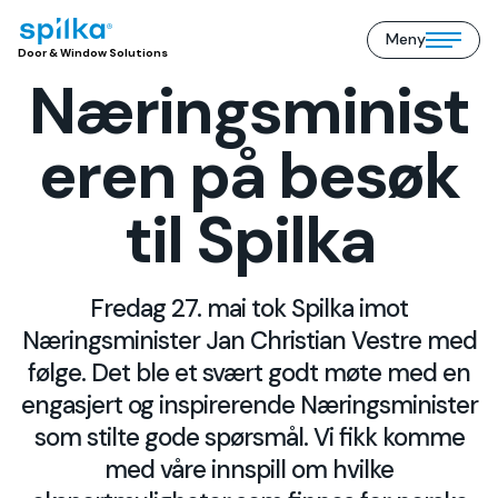
Meny
Door
Open/close
Door & Window Solutions
&
mobile
Næringsminist
Window
menu
Solutions
(NO)
eren på besøk
til Spilka
Fredag 27. mai tok Spilka imot
Næringsminister Jan Christian Vestre med
følge. Det ble et svært godt møte med en
engasjert og inspirerende Næringsminister
som stilte gode spørsmål. Vi fikk komme
med våre innspill om hvilke