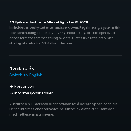
AS Spilka Industrier - Alle rettigheter © 2026
Innholdet er beskyttet etter åndsverkloven. Regelmessig, systematisk
eller kontinuerlig innhenting, lagring, indeksering, distribusjon og all
annen form for sammenstilling av data tillates ikke uten eksplisitt,
skriftlig tillatelse fra AS Spilka Industrier.
Norsk språk
Switch to English
Personvern
Informasjonskapsler
Vi bruker din IP-adresse eller nettleser for å beregne posisjonen din.
Denne informasjonen forkastes på slutten av økten eller i samsvar
med nettleserinnstillingene.