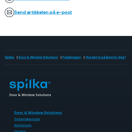
Send artikkelen på e-post
Spilka
Door & Window Solutions
Fagbloggen
Hva betyr påsken for deg?
Door & Window Solutions
Door & Window Solutions
Systemløsninger
Aluminium
Vridere