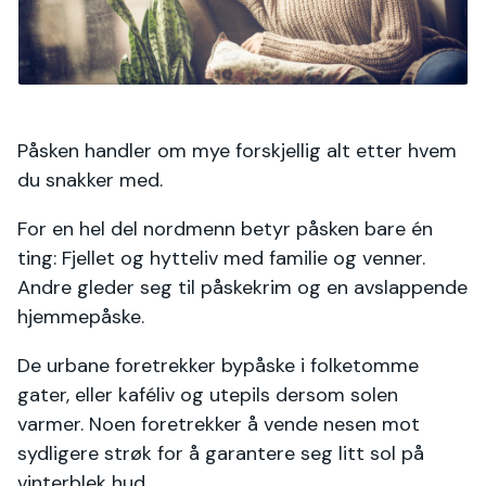
Påsken handler om mye forskjellig alt etter hvem
du snakker med.
For en hel del nordmenn betyr påsken bare én
ting: Fjellet og hytteliv med familie og venner.
Andre gleder seg til påskekrim og en avslappende
hjemmepåske.
De urbane foretrekker bypåske i folketomme
gater, eller kaféliv og utepils dersom solen
varmer. Noen foretrekker å vende nesen mot
sydligere strøk for å garantere seg litt sol på
vinterblek hud.