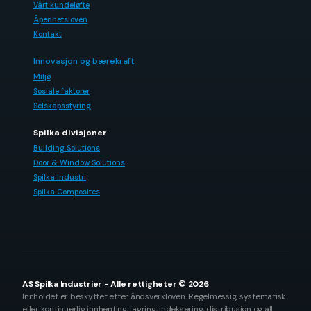
Vårt kundeløfte
Åpenhetsloven
Kontakt
Innovasjon og bærekraft
Miljø
Sosiale faktorer
Selskapsstyring
Spilka divisjoner
Building Solutions
Door & Window Solutions
Spilka Industri
Spilka Composites
AS Spilka Industrier - Alle rettigheter © 2026
Innholdet er beskyttet etter åndsverkloven. Regelmessig, systematisk
eller kontinuerlig innhenting, lagring, indeksering, distribusjon og all