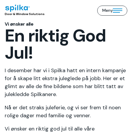
Meny
Door
Open/close
Door & Window Solutions
&
mobile
Window
Vi ønsker alle
menu
Solutions
En riktig God
(NO)
Jul!
I desember har vi i Spilka hatt en intern kampanje
for å skape litt ekstra juleglede på jobb. Her er et
glimt av alle de fine bildene som har blitt tatt av
julekledde Spilkanere.
Nå er det straks juleferie, og vi ser frem til noen
rolige dager med familie og venner.
Vi ønsker en riktig god jul til alle våre