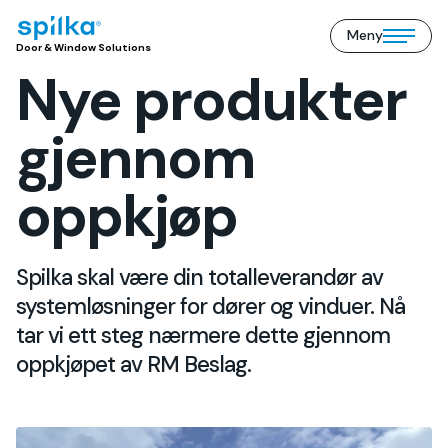
Meny
Door
Open/close
Door & Window Solutions
&
mobile
Nye produkter
Window
menu
Solutions
(NO)
gjennom
oppkjøp
Spilka skal være din totalleverandør av
systemløsninger for dører og vinduer. Nå
tar vi ett steg nærmere dette gjennom
oppkjøpet av RM Beslag.