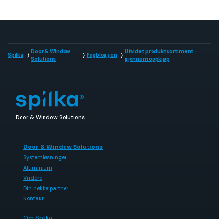
Door & Window
Utvidet produktsortiment
Spilka
Fagbloggen
Solutions
gjennom oppkjøp
Door & Window Solutions
Door & Window Solutions
Systemløsninger
Aluminium
Vridere
Din nøkkelpartner
Kontakt
Om Spilka