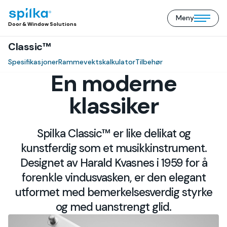
Meny
Door
Open/close
Door & Window Solutions
&
mobile
Window
Classic™
menu
Solutions
(NO)
Spesifikasjoner
Rammevektskalkulator
Tilbehør
En moderne
klassiker
Spilka Classic™ er like delikat og
kunstferdig som et musikkinstrument.
Designet av Harald Kvasnes i 1959 for å
forenkle vindusvasken, er den elegant
utformet med bemerkelsesverdig styrke
og med uanstrengt glid.